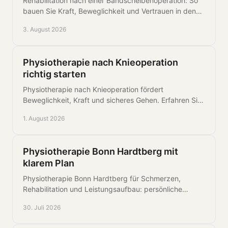
Rehabilitation nach einer Bandscheibenoperation: So
bauen Sie Kraft, Beweglichkeit und Vertrauen in den
Rücken kontrolliert und langfristig wieder auf.
3. August 2026
Physiotherapie nach Knieoperation
richtig starten
Physiotherapie nach Knieoperation fördert
Beweglichkeit, Kraft und sicheres Gehen. Erfahren Sie,
wie Reha phasengerecht und zielklar und sicher
1. August 2026
gelingt.
Physiotherapie Bonn Hardtberg mit
klarem Plan
Physiotherapie Bonn Hardtberg für Schmerzen,
Rehabilitation und Leistungsaufbau: persönliche
Therapie und Training mit klarem Plan für Ihre
30. Juli 2026
Belastbarkeit.