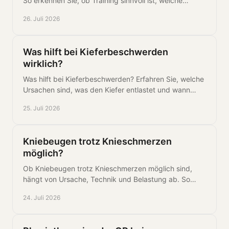
So erkennen Sie, ob Training sinnvoll ist, welche
Voraussetzungen gelten und wie der Einstieg sicher
26. Juli 2026
gelingt.
Was hilft bei Kieferbeschwerden
wirklich?
Was hilft bei Kieferbeschwerden? Erfahren Sie, welche
Ursachen sind, was den Kiefer entlastet und wann
Physiotherapie oder Zahnarztbesuch sinnvoll ist.
25. Juli 2026
Kniebeugen trotz Knieschmerzen
möglich?
Ob Kniebeugen trotz Knieschmerzen möglich sind,
hängt von Ursache, Technik und Belastung ab. So
trainieren Sie Ihr Knie sicher und gezielt weiterhin.
24. Juli 2026