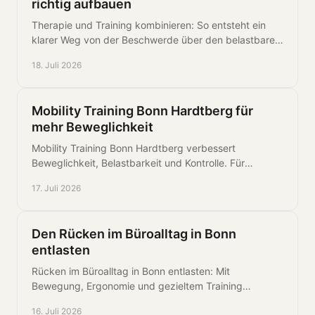
richtig aufbauen
Therapie und Training kombinieren: So entsteht ein
klarer Weg von der Beschwerde über den belastbaren
Wiederaufbau bis zu dauerhafter Leistungsfähigkeit.
18. Juli 2026
Mobility Training Bonn Hardtberg für
mehr Beweglichkeit
Mobility Training Bonn Hardtberg verbessert
Beweglichkeit, Belastbarkeit und Kontrolle. Für
weniger Schmerz und mehr Leistung im Alltag, Beruf
17. Juli 2026
und Sport.
Den Rücken im Büroalltag in Bonn
entlasten
Rücken im Büroalltag in Bonn entlasten: Mit
Bewegung, Ergonomie und gezieltem Training
Beschwerden reduzieren und langfristig gut belastbar
16. Juli 2026