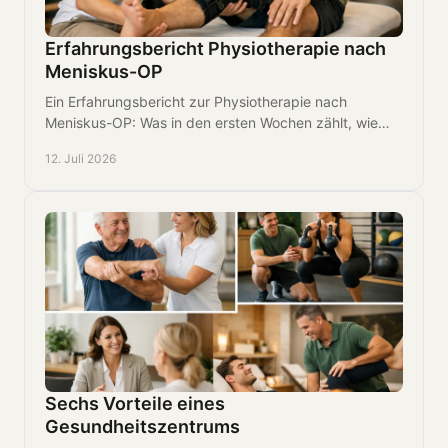
Erfahrungsbericht Physiotherapie nach
Meniskus-OP
Ein Erfahrungsbericht zur Physiotherapie nach
Meniskus-OP: Was in den ersten Wochen zählt, wie
der Belastungsaufbau gelingt und welche Signale
12. Juli 2026
wichtig sind.
Sechs Vorteile eines
Gesundheitszentrums