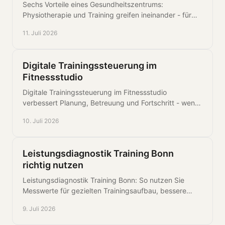
Sechs Vorteile eines Gesundheitszentrums:
Physiotherapie und Training greifen ineinander - für
persönliche Betreuung, weniger Beschwerden und
11. Juli 2026
Fortschritt
Digitale Trainingssteuerung im
Fitnessstudio
Digitale Trainingssteuerung im Fitnessstudio
verbessert Planung, Betreuung und Fortschritt - wenn
Technik sinnvoll mit Fachkompetenz verbunden wird.
10. Juli 2026
Leistungsdiagnostik Training Bonn
richtig nutzen
Leistungsdiagnostik Training Bonn: So nutzen Sie
Messwerte für gezielten Trainingsaufbau, bessere
Belastbarkeit und planbare Fortschritte.
9. Juli 2026