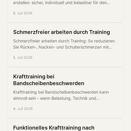
erstellen: sicher, individuell und belastbar für den
Übergang von Therapie zu Training.
6. Juli 2026
Schmerzfreier arbeiten durch Training
Schmerzfreier arbeiten durch Training: So reduzieren
Sie Rücken-, Nacken- und Schulterschmerzen mit
gezielten Übungen und klarem Aufbau.
5. Juli 2026
Krafttraining bei
Bandscheibenbeschwerden
Krafttraining bei Bandscheibenbeschwerden kann
sinnvoll sein - wenn Belastung, Technik und
Übungsauswahl präzise auf Schmerz und Funktion
4. Juli 2026
abgestimmt sind.
Funktionelles Krafttraining nach