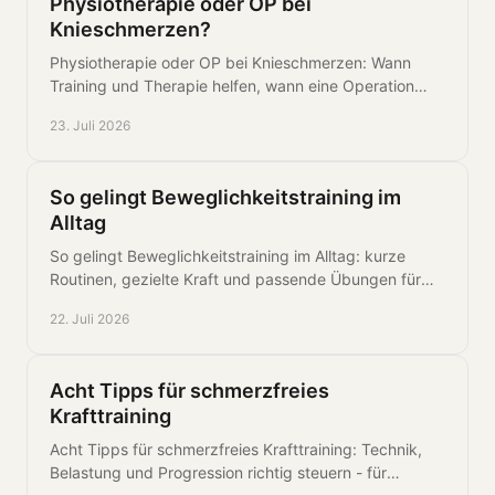
Physiotherapie oder OP bei
Knieschmerzen?
Physiotherapie oder OP bei Knieschmerzen: Wann
Training und Therapie helfen, wann eine Operation
sinnvoll ist und wie Sie fundiert entscheiden können.
23. Juli 2026
So gelingt Beweglichkeitstraining im
Alltag
So gelingt Beweglichkeitstraining im Alltag: kurze
Routinen, gezielte Kraft und passende Übungen für
mehr Bewegungsfreiheit und Belastbarkeit im Beruf
22. Juli 2026
und Sport.
Acht Tipps für schmerzfreies
Krafttraining
Acht Tipps für schmerzfreies Krafttraining: Technik,
Belastung und Progression richtig steuern - für