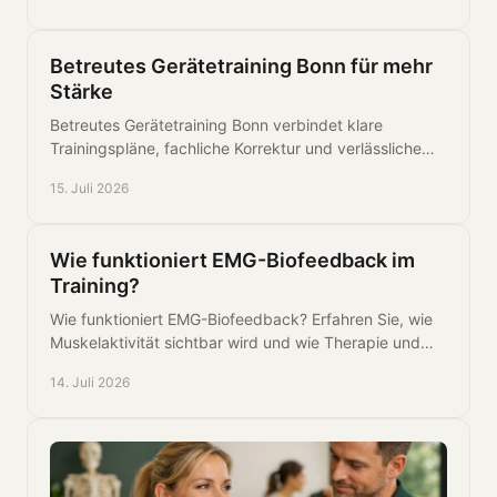
zu bleiben.
Betreutes Gerätetraining Bonn für mehr
Stärke
Betreutes Gerätetraining Bonn verbindet klare
Trainingspläne, fachliche Korrektur und verlässliche
Fortschritte für Gesundheit, Kraft und Belastbarkeit.
15. Juli 2026
Wie funktioniert EMG-Biofeedback im
Training?
Wie funktioniert EMG-Biofeedback? Erfahren Sie, wie
Muskelaktivität sichtbar wird und wie Therapie und
Training in Bonn gezielt davon profitieren können.
14. Juli 2026